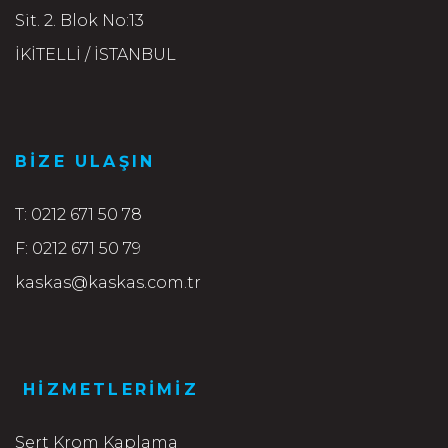
Sit. 2. Blok No:13
İKİTELLİ / İSTANBUL
BIZE ULAŞIN
T:
0212 671 50 78
F:
0212 671 50 79
kaskas@kaskas.com.tr
HIZMETLERIMIZ
Sert Krom Kaplama